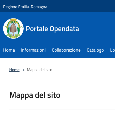
Salta al contenuto principale
Regione Emilia-Romagna
Portale Opendata
Home
Informazioni
Collaborazione
Catalogo
Lo
Home
>
Mappa del sito
Mappa del sito